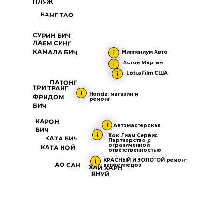
ПЛЯЖ
БАНГ ТАО
СУРИН БИЧ
ЛАЕМ СИНГ
КАМАЛА БИЧ
Миллениум Авто
Астон Мартин
LotusFilm США
ПАТОНГ
ТРИ ТРАНГ
Honda: магазин и
ФРИДОМ
ремонт
БИЧ
КАРОН
Автомастерская
БИЧ
Хок Лиам Сервис
КАТА БИЧ
Партнерство с
ограниченной
КАТА НОЙ
ответственностью
КРАСНЫЙ И ЗОЛОТОЙ ремонт
АО САН
велосипедов
ХАЙ ХАРН
ЯНУЙ