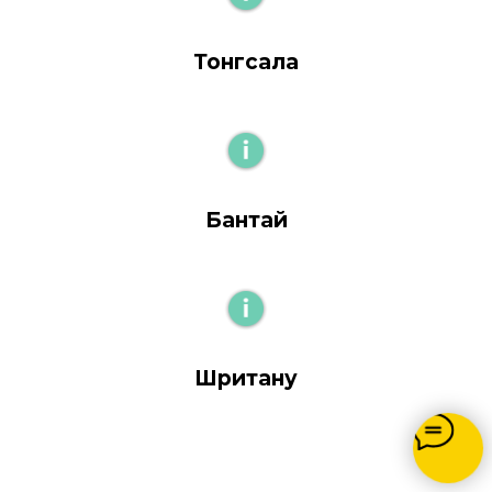
Тонгсала
Бантай
Шритану